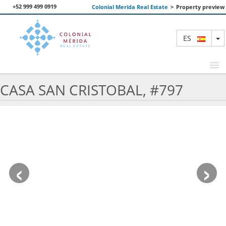
+52 999 499 0919
Colonial Merida Real Estate
>
Property preview
T
ES
CASA SAN CRISTOBAL, #797
PROPIEDADES DESTACADAS
BUSCAR
NOSOTROS
‹
›
CONTACTANOS