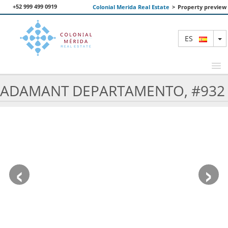
+52 999 499 0919
Colonial Merida Real Estate
>
Property preview
T
ES
ADAMANT DEPARTAMENTO, #932
PROPIEDADES DESTACADAS
BUSCAR
NOSOTROS
‹
›
CONTACTANOS