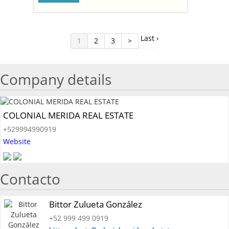
Last ›
1
2
3
>
Company details
COLONIAL MERIDA REAL ESTATE
+529994990919
Website
Contacto
Bittor Zulueta González
+52 999 499 0919