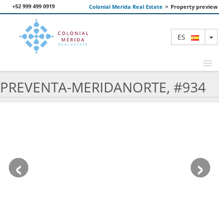
+52 999 499 0919
Colonial Merida Real Estate
>
Property preview
T
ES
PREVENTA-MERIDANORTE, #934
PROPIEDADES DESTACADAS
BUSCAR
NOSOTROS
‹
›
CONTACTANOS