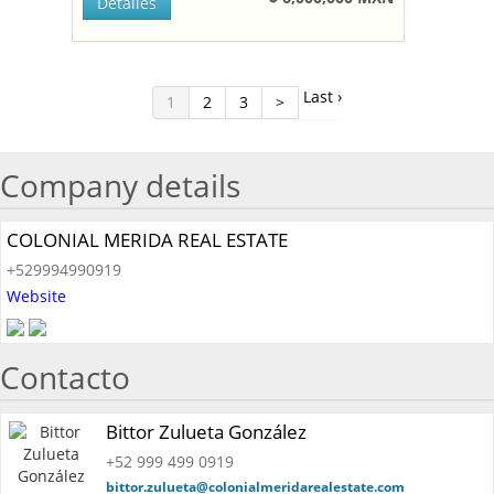
Detalles
Last ›
1
2
3
>
Company details
COLONIAL MERIDA REAL ESTATE
+529994990919
Website
Contacto
Bittor Zulueta González
+52 999 499 0919
bittor.zulueta@colonialmeridarealestate.com