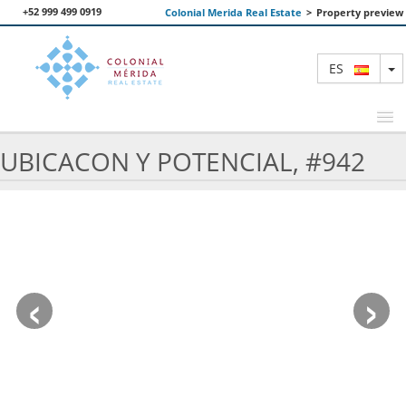
+52 999 499 0919
Colonial Merida Real Estate
>
Property preview
T
ES
UBICACON Y POTENCIAL, #942
PROPIEDADES DESTACADAS
BUSCAR
NOSOTROS
‹
›
CONTACTANOS