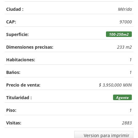
Ciudad :
Mérida
CAP:
97000
Superficie:
100-250m2
Dimensiones precisas:
233 m2
Habitaciones:
1
Bańos:
1
Precio de venta:
$ 3,950,000 MXN
Titularidad :
Agente
Piso:
1
Visitas:
2883
Version para imprimir