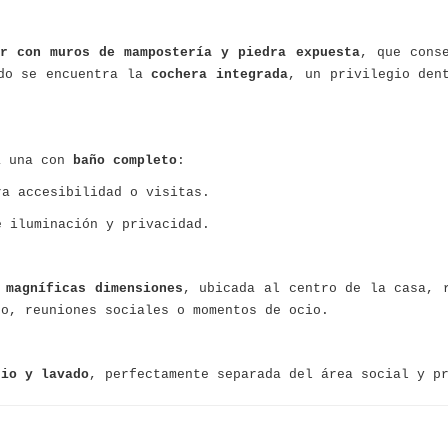
or con muros de mampostería y piedra expuesta
, que cons
ado se encuentra la
cochera integrada
, un privilegio den
a una con
baño completo
:
ra accesibilidad o visitas.
e iluminación y privacidad.
 magníficas dimensiones
, ubicada al centro de la casa, 
o, reuniones sociales o momentos de ocio.
cio y lavado
, perfectamente separada del área social y p