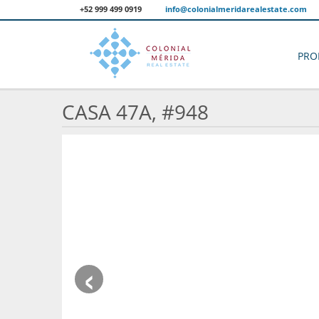
+52 999 499 0919
info@colonialmeridarealestate.com
PRO
CASA 47A, #948
‹