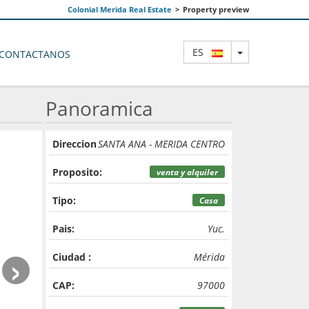
Colonial Merida Real Estate
>
Property preview
TOGGLE DRO
ES
CONTACTANOS
Panoramica
Direccion
SANTA ANA - MERIDA CENTRO
Proposito:
venta y alquiler
Tipo:
Casa
Pais:
Yuc.
›
Ciudad :
Mérida
CAP:
97000