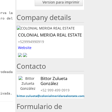
Version para imprimir
erva la
Company details
tro del
COLONIAL MERIDA REAL ESTATE
+529994990919
Website
Contacto
rodeada
Bittor Zulueta
González
+52 999 499 0919
rivada.
bittor.zulueta@colonialmeridarealestate.com
Formulario de