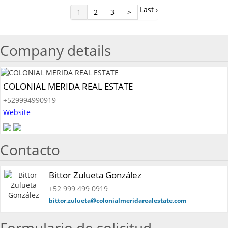
Last ›
1
2
3
>
Company details
COLONIAL MERIDA REAL ESTATE
+529994990919
Website
Contacto
Bittor Zulueta González
+52 999 499 0919
bittor.zulueta@colonialmeridarealestate.com