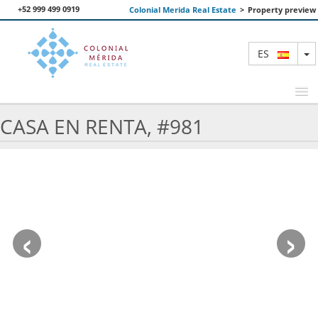
+52 999 499 0919
Colonial Merida Real Estate
>
Property preview
T
ES
CASA EN RENTA, #981
PROPIEDADES DESTACADAS
BUSCAR
NOSOTROS
‹
›
CONTACTANOS