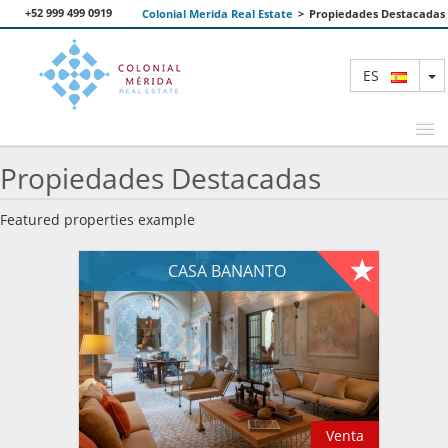
+52 999 499 0919
Colonial Merida Real Estate
>
Propiedades Destacadas
T
ES
Propiedades Destacadas
PROPIEDADES DESTACADAS
Featured properties example
BUSCAR
CASA BANANTO
NOSOTROS
CONTACTANOS
Venta